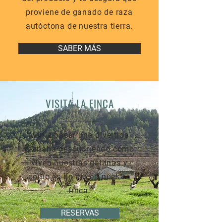
proviene de ganado de raza
autóctona de nuestra tierra.
SABER MÁS
VISITA LA FINCA
Ven a pasar una divertida
mañana descubriendo cómo
viven nuestras gallinas y
cómo es un día en nuestra
finca.
RESERVAS