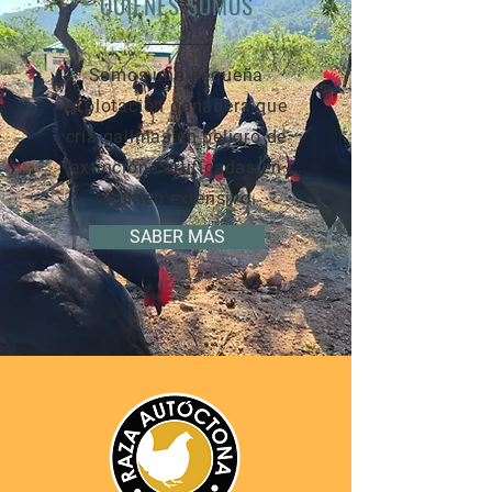
QUIÉNES SOMOS
Somos una pequeña
explotación ganadera que
cría gallinas en peligro de
extinción certificadas en
régimen extensivo.
SABER MÁS