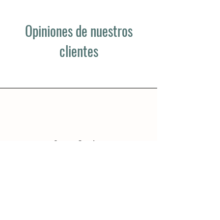
Opiniones de nuestros
clientes
Somos Cumbre
Uno de los proyectos más bonitos
que hemos tenido la suerte de
conocer en los últimos años en la